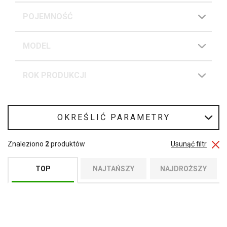
POJEMNOŚĆ
MODEL
ROK PRODUKCJI
OKREŚLIĆ PARAMETRY
Znaleziono
2
produktów
Usunąć filtr
TOP
NAJTAŃSZY
NAJDROŻSZY