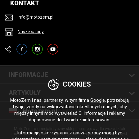
KONTAKT
info@motozem.pl
Nasze salony
Facebook
Instagram
YouTube
INFORMACJE
COOKIES
ARTYKUŁY
MotoZem i nasi partnerzy, w tym firma
Google
, potrzebują
Twojej zgody na wykorzystanie określonych danych, aby
Motozem.pl
między innymi móc wyświetlać Ci informacje i reklamy
dopasowane do Twoich zainteresowań.
MotoZem to specjalistyczny sklep internetowy dla wszystkich
Informacje o korzystaniu z naszej strony mogą być
motocyklistów poszukujących jakościowej odzieży na motocykl,
akcesoriów, części i dodatków od sprawdzonych marek, takich jak