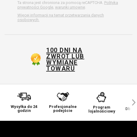
Ta strona jest chroniona za pomocą reCAPTCHA.
Polityka
prywatności Google
,
warunki umowne
.
Więcej informacji na temat przetwarzania danych
osobowych.
100 DNI NA
ZWROT LUB
WYMIANĘ
TOWARU
Wysyłka do 24
Profesjonalne
Program
Dbamy
godzin
podejście
lojalnościowy