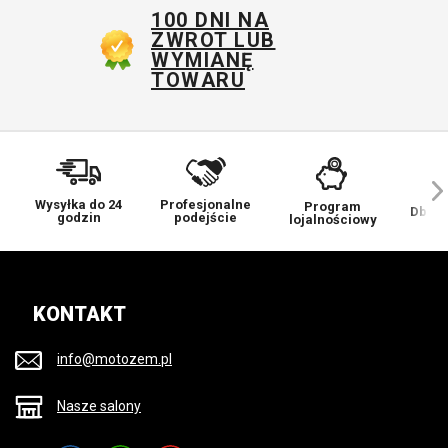
100 DNI NA
ZWROT LUB
WYMIANĘ
TOWARU
Wysyłka do 24
Profesjonalne
Program
Dbamy
godzin
podejście
lojalnościowy
KONTAKT
info@motozem.pl
Nasze salony