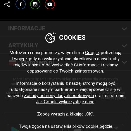
Facebook
Instagram
YouTube
INFORMACJE
COOKIES
ARTYKUŁY
MotoZem i nasi partnerzy, w tym firma
Google
, potrzebują
Twojej zgody na wykorzystanie określonych danych, aby
Motozem.pl
między innymi móc wyświetlać Ci informacje i reklamy
dopasowane do Twoich zainteresowań.
MotoZem to specjalistyczny sklep internetowy dla wszystkich
Informacje o korzystaniu z naszej strony mogą być
motocyklistów poszukujących jakościowej odzieży na motocykl,
akcesoriów, części i dodatków od sprawdzonych marek, takich jak
udostępniane naszym partnerom – więcej dowiesz się w
Alpinestars, Revit, SHIMA czy NEXX. Oferujemy szeroki wybór towarów,
naszych
Zasady ochrony danych osobowych
oraz na stronie
szybką dostawę, fachowe porady i osobiste podejście do każdej jazdy
Jak Google wykorzystuje dane
.
i stylu.
Zgodę wyrazisz, klikając „OK”.
Twoja zgoda na ustawienia plików cookie będzie