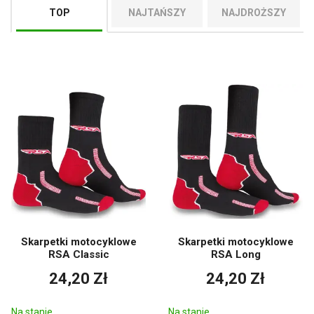
skarpety idealnie dopasowują się do stopy i pozostają na swoim
TOP
NAJTAŃSZY
NAJDROŻSZY
miejscu nawet podczas dłuższych przejażdżek. Wzmocnione
sekcje na pięcie i palcach wydłużają żywotność i zwiększają
komfort.
Aby uzyskać maksymalną skuteczność, zalecamy połączenie
skarpet funkcjonalnych z wysokiej jakości
bielizną funkcjonalną
,
które razem utrzymują ciało w suchości i komforcie w każdych
warunkach pogodowych.
Czy skarpety funkcjonalne nadają się tylko do jazdy na
motocyklu?
Nie, można ich również używać do uprawiania sportu, turystyki
pieszej i innych aktywności na świeżym powietrzu.
Z jakich materiałów wykonane są skarpety?
Najczęściej z poliestru, poliamidu, merynosów lub ich mieszanek z
Skarpetki motocyklowe
Skarpetki motocyklowe
elastanem.
RSA Classic
RSA Long
Czy skarpety są oddychające?
24,20 Zł
24,20 Zł
Tak, funkcjonalne materiały odprowadzają wilgoć i zapewniają
przepływ powietrza.
Na stanie
Na stanie