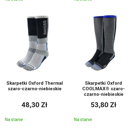
Jak dbać o skarpety funkcyjne?
Zalecamy pranie na delikatnym programie bez użycia płynu do
zmiękczania tkanin, aby zachować ich właściwości.
Skarpetki Oxford Thermal
Skarpetki Oxford
szaro-czarno-niebieskie
COOLMAX® szaro-
czarno-niebieskie
48,30 Zł
53,80 Zł
Na stanie
Na stanie