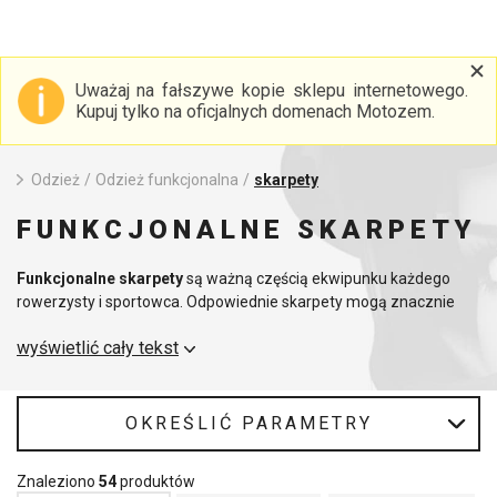
Uważaj na fałszywe kopie sklepu internetowego.
Kupuj tylko na oficjalnych domenach Motozem.
Odzież
/
Odzież funkcjonalna
/
skarpety
FUNKCJONALNE SKARPETY
Funkcjonalne skarpety
są ważną częścią ekwipunku każdego
rowerzysty i sportowca. Odpowiednie skarpety mogą znacznie
zwiększyć komfort jazdy, odprowadzać pot, zapobiegać
wyświetlić cały tekst
przegrzaniu lub wyziębieniu i minimalizować ryzyko powstawania
pęcherzy. Dzięki nowoczesnym materiałom są lekkie, oddychające
i wytrzymałe nawet przy częstym użytkowaniu.
OKREŚLIĆ PARAMETRY
MotoZem oferuje funkcjonalne skarpety w różnych długościach i
grubościach - cieńsze modele odpowiednie na lato i ocieplane
Znaleziono
54
produktów
wersje na chłodniejsze dni. Elastyczne włókna sprawiają, że