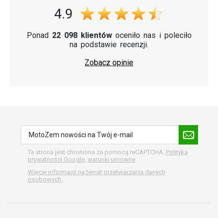
4.9
Ponad
22 098 klientów
oceniło nas i poleciło
na podstawie recenzji.
Zobacz opinie
Ta strona jest chroniona za pomocą reCAPTCHA.
Polityka
prywatności Google
,
warunki umowne
.
Więcej informacji na temat przetwarzania danych
osobowych.