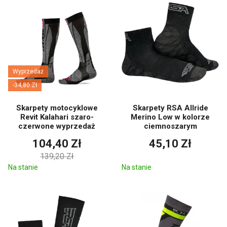
Wyprzedaż
-34,80 Zł
Skarpety motocyklowe
Skarpety RSA Allride
Revit Kalahari szaro-
Merino Low w kolorze
czerwone wyprzedaż
ciemnoszarym
104,40 Zł
45,10 Zł
139,20 Zł
Na stanie
Na stanie