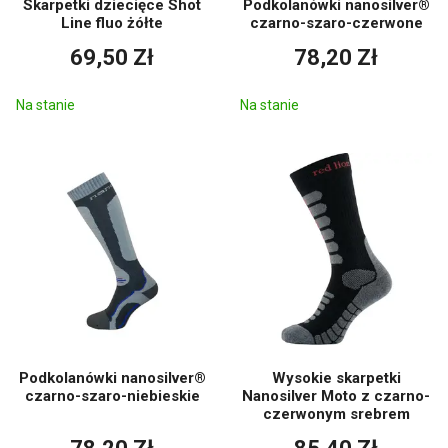
Skarpetki dziecięce Shot
Podkolanówki nanosilver®
Line fluo żółte
czarno-szaro-czerwone
69,50 Zł
78,20 Zł
Na stanie
Na stanie
Podkolanówki nanosilver®
Wysokie skarpetki
czarno-szaro-niebieskie
Nanosilver Moto z czarno-
czerwonym srebrem