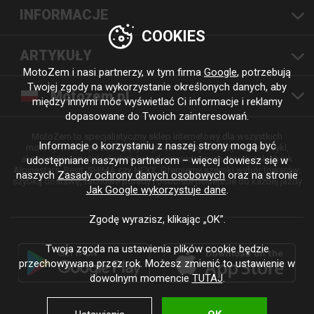
INFORMACJE
COOKIES
ARTYKUŁY
MotoZem i nasi partnerzy, w tym firma
Google
, potrzebują
Twojej zgody na wykorzystanie określonych danych, aby
Motozem.pl
między innymi móc wyświetlać Ci informacje i reklamy
dopasowane do Twoich zainteresowań.
MotoZem to specjalistyczny sklep internetowy dla wszystkich
Informacje o korzystaniu z naszej strony mogą być
motocyklistów poszukujących jakościowej odzieży na motocykl,
akcesoriów, części i dodatków od sprawdzonych marek, takich jak
udostępniane naszym partnerom – więcej dowiesz się w
Alpinestars, Revit, SHIMA czy NEXX. Oferujemy szeroki wybór towarów,
naszych
Zasady ochrony danych osobowych
oraz na stronie
szybką dostawę, fachowe porady i osobiste podejście do każdej jazdy
Jak Google wykorzystuje dane
.
i stylu.
Zgodę wyrazisz, klikając „OK”.
Twoja zgoda na ustawienia plików cookie będzie
przechowywana przez rok. Możesz zmienić to ustawienie w
dowolnym momencie
TUTAJ
.