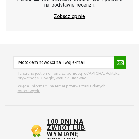
na podstawie recenzji.
Zobacz opinie
Ta strona jest chroniona za pomocą reCAPTCHA.
Polityka
prywatności Google
,
warunki umowne
.
Więcej informacji na temat przetwarzania danych
osobowych.
100 DNI NA
ZWROT LUB
WYMIANĘ