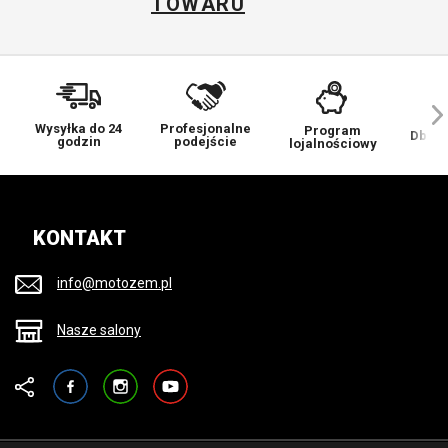
TOWARU
Wysyłka do 24
Profesjonalne
Program
Dbamy
godzin
podejście
lojalnościowy
KONTAKT
info@motozem.pl
Nasze salony
Facebook
Instagram
YouTube