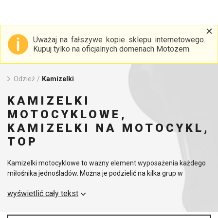
Uważaj na fałszywe kopie sklepu internetowego.
Kupuj tylko na oficjalnych domenach Motozem.
Odzież
/
Kamizelki
KAMIZELKI
MOTOCYKLOWE,
KAMIZELKI NA MOTOCYKL,
TOP
Kamizelki motocyklowe to ważny element wyposażenia każdego
miłośnika jednośladów. Można je podzielić na kilka grup w
zależności od ich przeznaczenia.
wyświetlić cały tekst
Kamizelki odblaskowe
- gwarantują maksymalne
bezpieczeństwo i widoczność w złych warunkach.