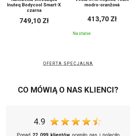
Inuteq Bodycool Smart-X
modro-oranžová
czarna
413,70 Zł
749,10 Zł
Na stanie
OFERTA SPECJALNA
CO MÓWIĄ O NAS KLIENCI?
4.9
Ponad
22 099 klientów
oceniło nas i poleciło