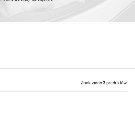
h na drodze.
ystkie niezbędne elementy
dki dezynfekujące i nożyczki,
i zajmuje niewiele miejsca.
Znaleziono
3
produktów