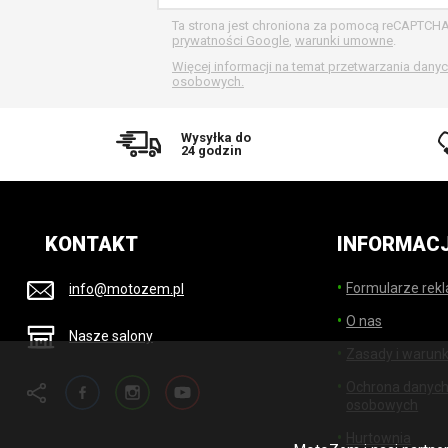
Ta strona jest chroniona za pomocą reCAPTCH
prywatności Google
,
warunki umowne
.
Więcej informacji na temat przetwarzania dany
osobowych.
Wysyłka do
24 godzin
KONTAKT
INFORMAC
Formularze rek
info@motozem.pl
O nas
Nasze salony
Zasady i warunk
Facebook
Instagram
YouTube
Ochrona danyc
osobowych
Hurtownia