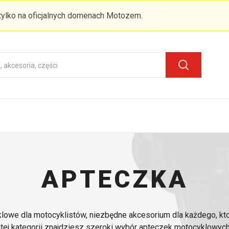
 tylko na oficjalnych domenach Motozem.
APTECZKA
owe dla motocyklistów, niezbędne akcesorium dla każdego, kt
tej kategorii znajdziesz szeroki wybór apteczek motocyklowych,