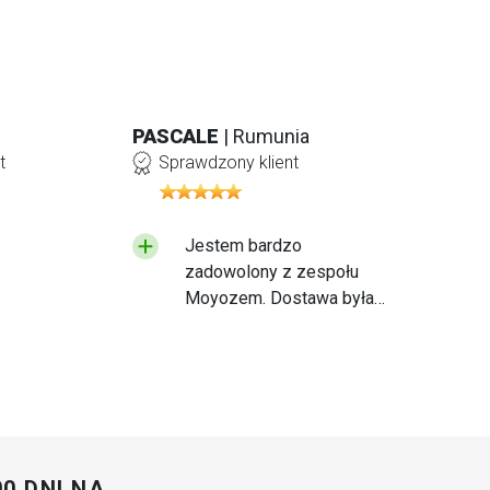
PASCALE
| Rumunia
t
Sprawdzony klient
Jestem bardzo
zadowolony z zespołu
Moyozem. Dostawa była
szybka, a otrzymany
produkt jest wysokiej
jakości. Radziłbym jednak
zwrócić nieco większą
uwagę na sposób
pakowania produktów,
zwłaszcza że wiemy, jak
00 DNI NA