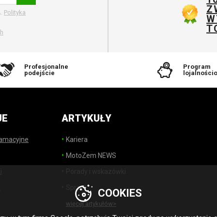
Z
A.
Polityka
W
T
ch
Profesjonalne
Program
podejście
lojalności
JE
ARTYKUŁY
lamacyjne
Kariera
MotoZem NEWS
i
Porady i wskazówki
h
Sprzęt
COOKIES
więcej artykułów>