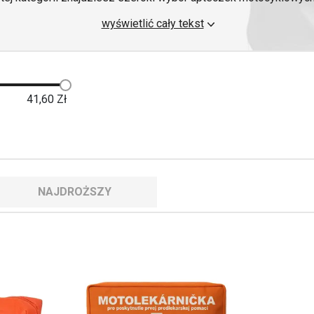
ane, aby zaspokoić potrzeby motocyklistów w różnych sytuacjac
wyświetlić cały tekst
we są kompaktowe i praktyczne, a jednocześnie zawierają wsz
adku lub nieoczekiwanej sytuacji. Od bandaży i plastrów po śro
rganizowane w trwałym opakowaniu, które można łatwo przenosić 
41,60
Zł
NAJDROŻSZY