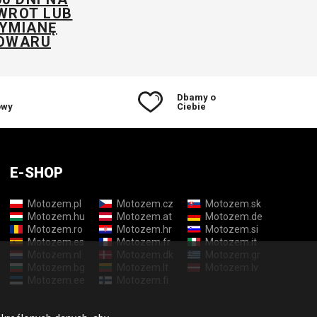
firmy kurierskie obchodzą
WROT LUB
YMIANĘ
się z przesyłkami.
OWARU
Pudełko, w którym
otrzymałem przesyłkę,
było dość pogniecione i
lekko uszkodzone.
Dbamy o
owy
Ciebie
E-SHOP
Motozem.pl
Motozem.cz
Motozem.sk
Motozem.hu
Motozem.at
Motozem.de
Motozem.ro
Motozem.hr
Motozem.si
Motozem.es
Motozem.fr
Motozem.it
Motozem.nl
Motozem.dk
Motozem.gr
Motozem.bg
Motozem.lt
Motozem.lv
Motozem.ee
Motozem.fi