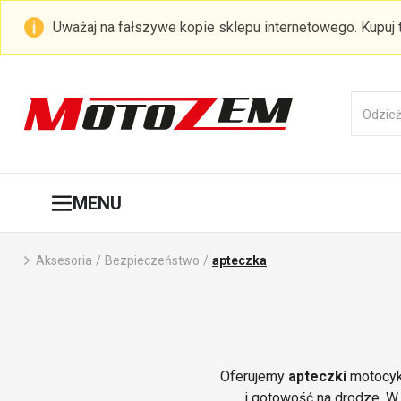
Uważaj na fałszywe kopie sklepu internetowego. Kupuj
MENU
Aksesoria
/
Bezpieczeństwo
/
apteczka
Oferujemy
apteczki
motocykl
i gotowość na drodze. W 