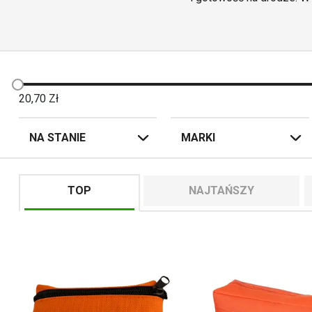
zaprojektow
Nasze apteczki motocyklo
pierwszej pomocy w razie wyp
wszystko jest starannie zo
20,70
Zł
NA STANIE
MARKI
TOP
NAJTAŃSZY