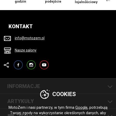
godzin
podejście
lojalnościowy
KONTAKT
info@motozem.pl
Nasze salony
Facebook
Instagram
YouTube
INFORMACJE
COOKIES
ARTYKUŁY
MotoZem i nasi partnerzy, w tym firma
Google
, potrzebują
Twojej zgody na wykorzystanie określonych danych, aby