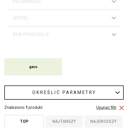
POJEMNOŚĆ
MODEL
ROK PRODUKCJI
gazu
OKREŚLIĆ PARAMETRY
Znaleziono
1
produkt
Usunąć filtr
TOP
NAJTAŃSZY
NAJDROŻSZY