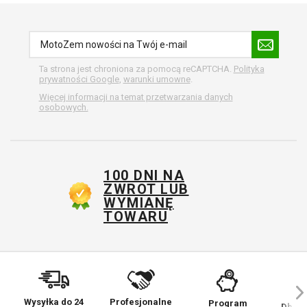
Ta strona jest chroniona za pomocą reCAPTCHA.
Polityka
prywatności Google
,
warunki umowne
.
Więcej informacji na temat przetwarzania danych
osobowych.
100 DNI NA
ZWROT LUB
WYMIANĘ
TOWARU
Wysyłka do 24
Profesjonalne
Program
Dbamy