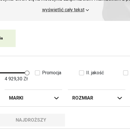
 Poduszki powietrzne można u nas kupić w formie oddzielnej kurt
wyświetlić cały tekst
ież motocyklową. Większość kamizelek i kurtek z poduszką powi
echaniczny system fizycznego połączenia z motocyklem. Podłącza
czas upadku, inicjując nabój, który napełnia poduszkę powietrz
 obojczyki, brzuch, plecy, a w niektórych przypadkach, dzięki na
ia
kręgosłup szyjny.
Promocja
II. jakość
4 929,30
Zł
MARKI
ROZMIAR
NAJDROŻSZY