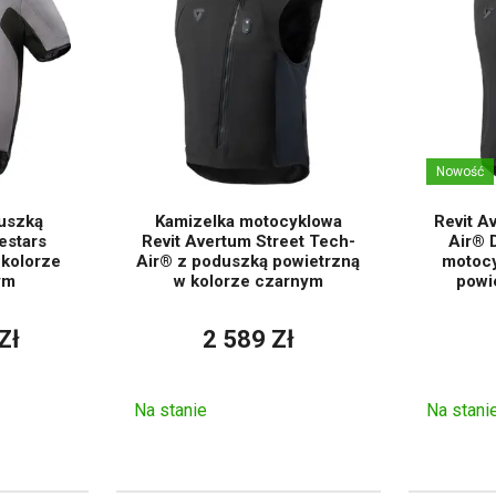
Nowość
uszką
Kamizelka motocyklowa
Revit A
estars
Revit Avertum Street Tech-
Air® 
kolorze
Air® z poduszką powietrzną
motocy
ym
w kolorze czarnym
powi
Zł
2 589 Zł
Na stanie
Na stani