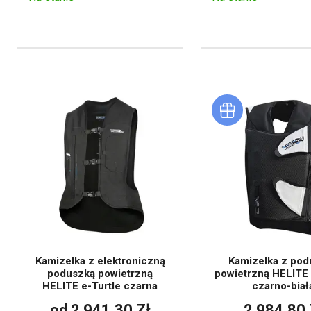
Kamizelka z elektroniczną
Kamizelka z pod
poduszką powietrzną
powietrzną HELITE 
HELITE e-Turtle czarna
czarno-biał
od 2 941,30 Zł
2 984,80 