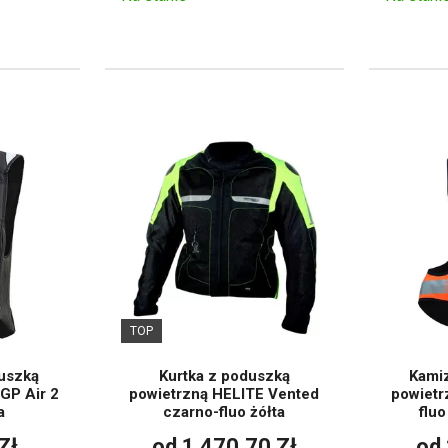
TOP
uszką
Kurtka z poduszką
Kami
GP Air 2
powietrzną HELITE Vented
powietr
a
czarno-fluo żółta
flu
Zł
od 1 470,70 Zł
od 