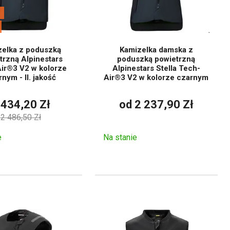
zelka z poduszką
Kamizelka damska z
trzną Alpinestars
poduszką powietrzną
ir®3 V2 w kolorze
Alpinestars Stella Tech-
nym - II. jakość
Air®3 V2 w kolorze czarnym
 434,20 Zł
od 2 237,90 Zł
2 486,50 Zł
e
Na stanie