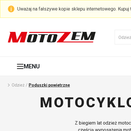
Uważaj na fałszywe kopie sklepu internetowego. Kupuj
MENU
Odzież
/
Poduszki powietrzne
MOTOCYKLO
Z biegiem lat odzież moto
częścią wyposażenia moto