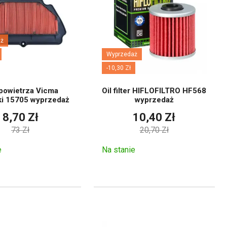
ż
paliwa.
Wyprzedaż
-10,30 Zł
r powietrza Vicma
Oil filter HIFLOFILTRO HF568
i 15705 wyprzedaż
wyprzedaż
8,70 Zł
10,40 Zł
73 Zł
20,70 Zł
e
Na stanie