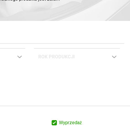
Przed złożeniem zamówienia
ą serwisową, zwłaszcza jeśli
ROK PRODUKCJI
Wyprzedaż