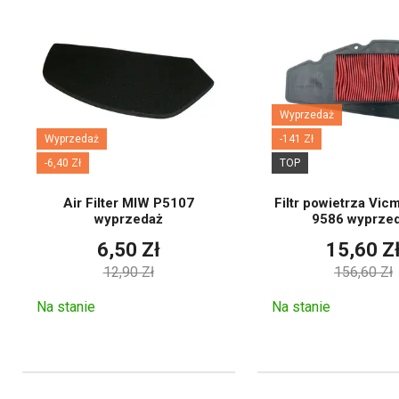
Wyprzedaż
Wyprzedaż
-141 Zł
-6,40 Zł
TOP
Air Filter MIW P5107
Filtr powietrza Vi
wyprzedaż
9586 wyprze
6,50 Zł
15,60 Z
12,90 Zł
156,60 Zł
Na stanie
Na stanie