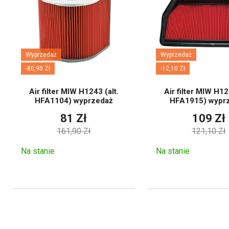
znacznym zanieczyszczeniu.
Wybierz swój motocykl w filt
Wyprzedaż
Wyprzedaż
-80,90 Zł
-12,10 Zł
Air filter MIW H1243 (alt.
Air filter MIW H12
HFA1104) wyprzedaż
HFA1915) wypr
81 Zł
109 Zł
161,90 Zł
121,10 Zł
Na stanie
Na stanie