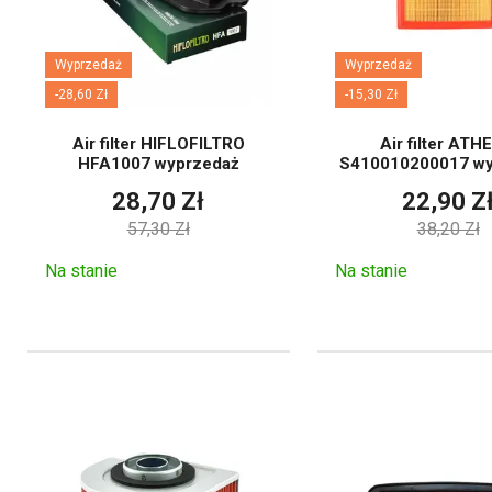
Często zada
motocyklowy
Wyprzedaż
Wyprzedaż
-28,60 Zł
-15,30 Zł
Air filter HIFLOFILTRO
Air filter AT
Skorzystaj z filtra według 
HFA1007 wyprzedaż
S410010200017 wy
porównaj dane techniczne pro
28,70 Zł
22,90 Z
57,30 Zł
38,20 Zł
Czy 
Na stanie
Na stanie
Olej i filtr często wymieni
zawsze należy kierować się
Zależy to od jego konstrukcj
nich następnie nasmarować