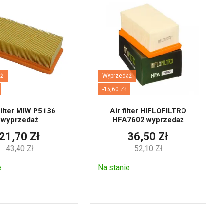
ż
Wyprzedaż
-15,60 Zł
Filter MIW P5136
Air filter HIFLOFILTRO
wyprzedaż
HFA7602 wyprzedaż
21,70 Zł
36,50 Zł
43,40 Zł
52,10 Zł
e
Na stanie