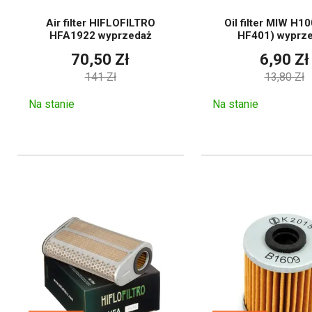
Air filter HIFLOFILTRO
Oil filter MIW H100
HFA1922 wyprzedaż
HF401) wyprz
Jak wybrać od
70,50 Zł
6,90 Zł
141 Zł
13,80 Zł
Filtry o podobnych wymiarach
decydujące znaczenie może 
Na stanie
Na stanie
prawidłowo pasować do komo
konkretnego układu.
Wybierz markę, pojemnoś
Określ, czy potrzebujesz
Porównaj oznaczenia, w
Sprawdź uszczelkę i d
W przypadku filtra pali