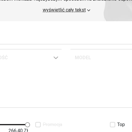
i silnika, modelu i roku produkcji motocykla.
wyświetlić cały tekst
ę do produktów przeznaczonych dla konkretnej maszyny. 
technicznych produktu z oryginalną częścią lub dokumentacj
modyfikowany.
OŚĆ
MODEL
Promocja
Top
266,40
Zł