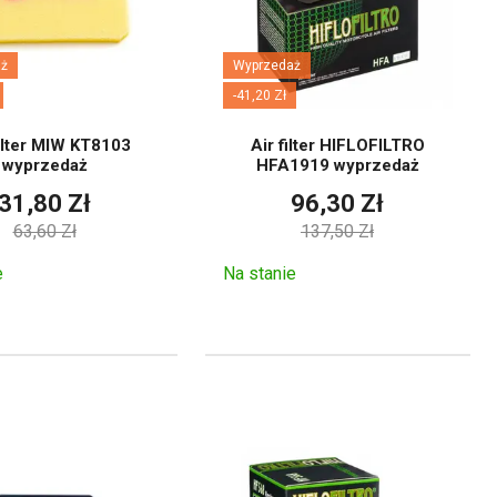
boru filtrów
ż
Wyprzedaż
-41,20 Zł
ilter MIW KT8103
Air filter HIFLOFILTRO
odukcji motocykla. Następnie
wyprzedaż
HFA1919 wyprzedaż
31,80 Zł
96,30 Zł
63,60 Zł
137,50 Zł
leju?
e
Na stanie
nt danego motocykla. Dlatego
kcją producenta, a niektóre z
nia się po uszkodzeniu lub