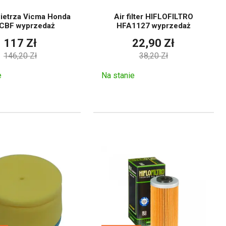
wietrza Vicma Honda
Air filter HIFLOFILTRO
CBF wyprzedaż
HFA1127 wyprzedaż
117 Zł
22,90 Zł
146,20 Zł
38,20 Zł
lki. W przypadku filtra oleju
okość. Filtr powietrza musi
e
Na stanie
ewodów paliwowych i wymagań
oducent go podaje.