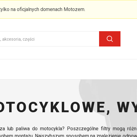
 tylko na oficjalnych domenach Motozem.
MOTOCYKLOWE, W
trza lub paliwa do motocykla? Poszczególne filtry mogą różn
osobem montażu. Najszybszym sposobem na znalezienie odpowi