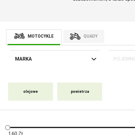
wybór według marki, pojemnośc
Wybór modelu zawęzi ofert
zalecamy porównanie danych 
motocykl był w przeszłości 
MOTOCYKLE
QUADY
MARKA
POJEMN
olejowe
powietrza
1,60
Zł