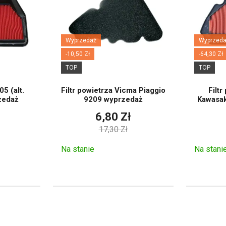
Wyprzedaż
Wyprzeda
rze modeli i wyświetl kompatybilne filtry oleju, powietrza i 
-10,50 Zł
-64,30 Zł
TOP
TOP
Autorka:
Jana Prnková
05 (alt.
Filtr powietrza Vicma Piaggio
Filt
zedaż
9209 wyprzedaż
Kawasak
6,80 Zł
17,30 Zł
Na stanie
Na stani