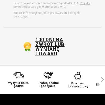
Ta strona jest chroniona za pomocą reCAPTCHA.
Polityka
prywatności Google
,
warunki umowne
.
Więcej informacji na temat przetwarzania danych
osobowych.
100 DNI NA
ZWROT LUB
WYMIANĘ
TOWARU
Wysyłka do 24
Profesjonalne
Program
Dbamy
godzin
podejście
lojalnościowy