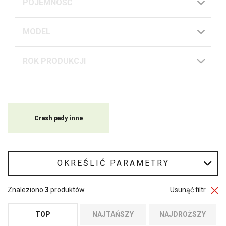
POJEMNOŚĆ
MODEL
ROK PRODUKCJI
Crash pady inne
OKREŚLIĆ PARAMETRY
Znaleziono
3
produktów
Usunąć filtr
TOP
NAJTAŃSZY
NAJDROŻSZY