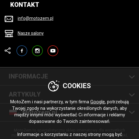
KONTAKT
info@motozem.pl
Nasze salony
Facebook
Instagram
YouTube
INFORMACJE
COOKIES
ARTYKUŁY
MotoZem i nasi partnerzy, w tym firma
Google
, potrzebują
Twojej zgody na wykorzystanie określonych danych, aby
Motozem.pl
między innymi móc wyświetlać Ci informacje i reklamy
dopasowane do Twoich zainteresowań.
MotoZem to specjalistyczny sklep internetowy dla wszystkich
Informacje o korzystaniu z naszej strony mogą być
motocyklistów poszukujących jakościowej odzieży na motocykl,