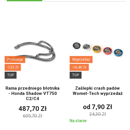
Promocja
Wyprzedaż
-122 Zł
-16,40 Zł
TOP
TOP
Rama przedniego błotnika
Zaślepki crash padów
- Honda Shadow VT750
Womet-Tech wyprzedaż
C2/C4
od 7,90 Zł
487,70 Zł
24,30 Zł
609,70 Zł
Na stanie