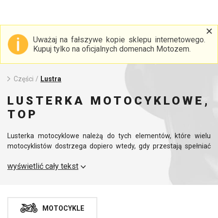
Uważaj na fałszywe kopie sklepu internetowego.
Kupuj tylko na oficjalnych domenach Motozem.
Części
/
Lustra
LUSTERKA MOTOCYKLOWE,
TOP
Lusterka motocyklowe należą do tych elementów, które wielu
motocyklistów dostrzega dopiero wtedy, gdy przestają spełniać
swoją funkcję. Jednak podczas jazdy decydują one o tym, jak
wyświetlić cały tekst
szybko zauważysz pojazd jadący za tobą, bezpiecznie zmienisz
pas ruchu lub sprawdzisz sytuację podczas skręcania.
Odpowiednie lusterka wsteczne do motocykla nie są zatem tylko
dodatkiem stylistycznym, ale ważnym elementem wyposażenia
każdego motocykla.
MOTOCYKLE