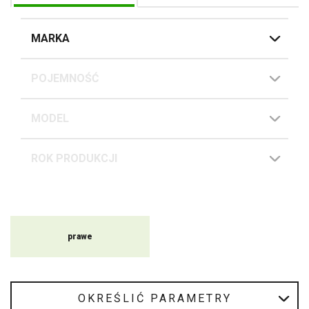
MARKA
POJEMNOŚĆ
MODEL
ROK PRODUKCJI
Na stronie MotoZem pomagamy motocyklistom wybrać
rozwiązanie dostosowane do typu motocykla, stylu jazdy, gwintu,
strony montażu, a także ogólnego stylu maszyny. W tym opisie
dowiesz się, jakie znaczenie mają wysokiej jakości lusterka, jakie
typy są dostępne, dlaczego warto zadbać o homologację oraz jak
prawe
wybrać model, który będzie dobrze pasował do motocykla, nie
będzie niepotrzebnie wibrował i zapewni lepszą widoczność w
ruchu drogowym.
OKREŚLIĆ PARAMETRY