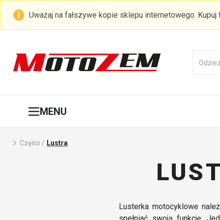
Uważaj na fałszywe kopie sklepu internetowego. Kupuj
MENU
Części
/
Lustra
LUS
Lusterka motocyklowe należ
spełniać swoją funkcję. J