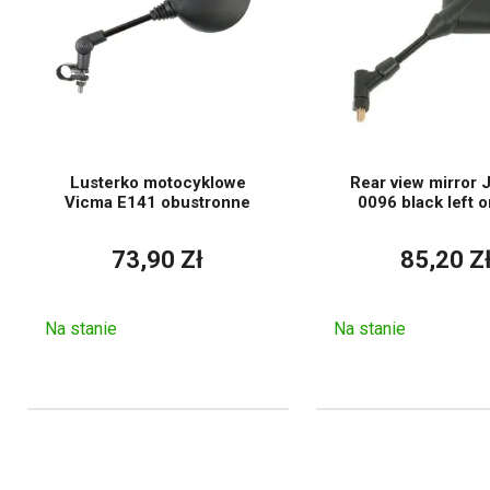
Porównując lusterka motocy
przeznaczenie. Motocykle ty
wymagania dotyczące wys
jednocześnie
kierownicę i ak
możliwość zetknięcia się z o
Kwestię
prawego luste
Lusterko motocyklowe
Rear view mirror
Lewe lusterko
należy 
Vicma E141 obustronne
0096 black left o
Lusterko dwustronne
73,90 Zł
85,20 Z
Zestaw lusterek nadaj
Akcesoria pomagają
w
Na stanie
Na stanie
Materiały, z których wykona
atmosferyczne. Powszechnie
chromowane powierzchnie lu
solidniejsze metalowe war
designerskich ważne jest, ab