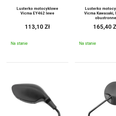
Lepszy przegląd sytu
Lusterko motocyklowe
Lusterko motoc
Większa pewność kierow
Vicma EY462 lewe
Vicma Kawasaki,
obustronn
Mniejsze ryzyko przeo
113,10 Zł
165,40 Z
Lepszy stan techniczny
Bardziej estetyczny wyg
Na stanie
Na stanie
Bezpieczeństwo jazdy z lu
właściwego ustawienia
. 
nierównościach oraz podcza
ponieważ motocykl poruszaj
przy modyfikacjach zalecamy
mocowanie numeru rejestracy
Obszar
Kiero
Widoczność