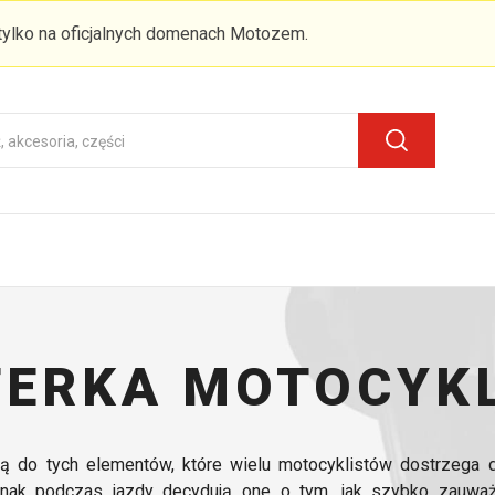
 tylko na oficjalnych domenach Motozem.
TERKA MOTOCYK
ą do tych elementów, które wielu motocyklistów dostrzega d
ednak podczas jazdy decydują one o tym, jak szybko zauważ