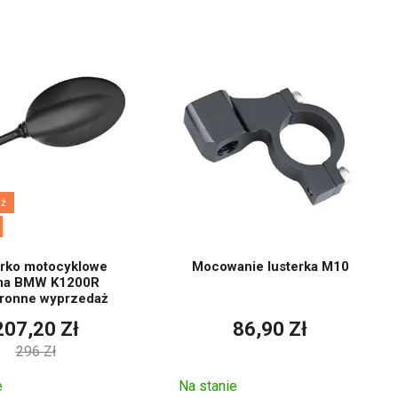
to oznacza i
ż
rko motocyklowe
Mocowanie lusterka M10
ma BMW K1200R
ronne wyprzedaż
207,20 Zł
86,90 Zł
296 Zł
e
Na stanie