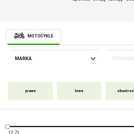
bezpiecznie zmienisz pas 
motocykla nie są zatem tylk
MOTOCYKLE
MARKA
POJEMN
prawe
lewe
obustro
12
Zł