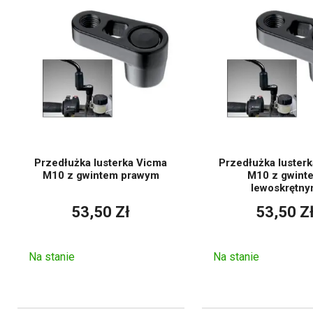
Rodzaj lusterek
Odpow
Typo
Uniwersalne
mot
Specyficzne dla
Wymian
modelu
w 
Przedłużka lusterka Vicma
Przedłużka luster
M10 z gwintem prawym
M10 z gwint
Mody
lewoskrętn
Stylowe
motocyk
53,50 Zł
53,50 Z
Na stanie
Na stanie
Zestawy