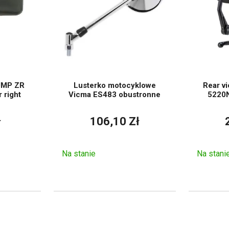
klowe uniwersalne z modelowymi, zalecamy zwrócić uwagę nie 
pu naked, skutery, motocykle turystyczne, choppery, a także m
okości ramienia, szerokości pola widzenia i wyglądu.
cesoria
, należy również sprawdzić przestrzeń montażową, 
słoną lub owiewką.
rka
należy rozstrzygnąć w przypadku wymiany uszkodzonej części
 JMP ZR
Lusterko motocyklowe
Rear v
dobrać zgodnie z rodzajem mocowania i położeniem na kierowni
r right
Vicma ES483 obustronne
5220N 
może pasować po obu stronach, o ile pozwala na to jego konstru
ł
106,10 Zł
e się
do renowacji, przebudowy lub zmiany wyglądu motocykla.
 przedłużeniu, skróceniu gwintu lub zapewnieniu bardziej stabi
Na stanie
Na stani
ne są lusterka motocyklowe, wpływają na ich wytrzymałość, ma
 stosowane są korpusy z tworzywa sztucznego, metalowe ra
b konstrukcje mieszane. Lżejsze lusterka mogą wyglądać b
ianty lepiej znoszą częste regulacje i długotrwałe użytk
y atrakcyjny wygląd nie odbywał się kosztem przejrzystości.