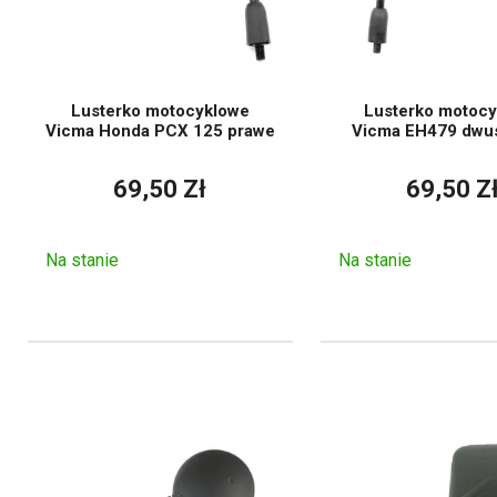
Lu
Stabilność
Niewł
Lusterko motocyklowe
Lusterko motoc
Kompatybilność
Vicma Honda PCX 125 prawe
Vicma EH479 dwu
Zgodność z
M
69,50 Zł
69,50 Z
przepisami
tec
Na stanie
Na stanie
Różne rodzaje
Do głównych typów lusterek 
warianty designerskie, po
montażowe.
Lusterka uni
mocowania.
Rozwiązania pr
kształt, położenie lub spos