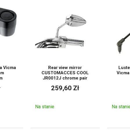
iednie zastosowanie
Główna zaleta
Na
wa wymiana w różnych
Szerokie zastosowanie i łatwy
ocyklach i skuterach.
dobór w zależności od gwintu.
Lepsze dopasowanie do
a oryginalnego lusterka
N
oryginalnego mocowania i
konkretnym modelu.
p
wyglądu.
ka Vicma
Rear view mirror
Luste
em
CUSTOMACCES COOL
Vicma
fikacje typu custom,
P
Wyrazisty wygląd i możliwość
ym
JR0012J chrome pair
le typu naked, choppery
poz
dopasowania motocykla.
ł
259,60 Zł
i styl cafe racer.
Na
Wymiana obu stron
Jednolity wygląd i identyczne
Na stanie
Na stani
jednocześnie.
właściwości po obu stronach.