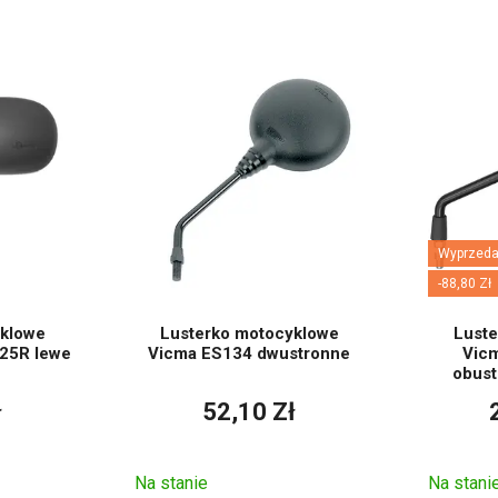
 lusterek motocyklowych – co 
dlaczego jest ważna
Wyprzeda
-88,80 Zł
yklowe
Lusterko motocyklowe
Luste
25R lewe
Vicma ES134 dwustronne
Vic
obust
ł
52,10 Zł
Na stanie
Na stani