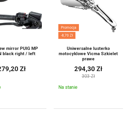
tylko na cenę, ale także na
otocykle sportowe mają różne
 Jeśli kierowca wymienia
odległość od uchwytów oraz
Promocja
-8,70 Zł
 tylko po jednej stronie.
iew mirror PUIG MP
Uniwersalne lusterko
cy lub owiewce.
black right / left
motocyklowe Vicma Szkielet
prawe
kcja.
279,20 Zł
294,30 Zł
303 Zł
lnego montażu.
e
Na stanie
sę oraz odporność na warunki
miona, elementy aluminiowe,
ardziej sportowo, natomiast
owanie. W przypadku modeli