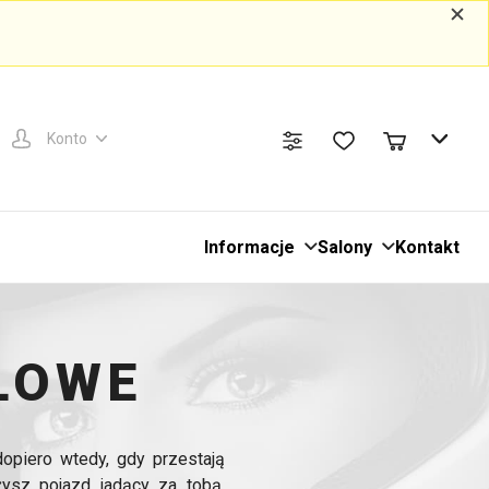
Konto
Informacje
Salony
Kontakt
LOWE
opiero wtedy, gdy przestają
ysz pojazd jadący za tobą,