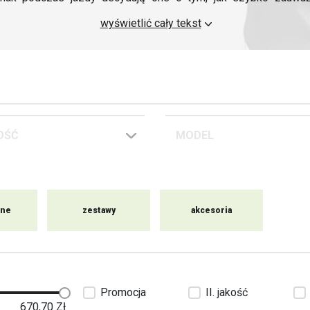
ruchu lub sprawdzisz sytuację podczas skręcania. Odpowi
wyświetlić cały tekst
o dodatkiem stylistycznym, ale ważnym elementem wyposażenia
OŚĆ
MODEL
nne
zestawy
akcesoria
Promocja
II. jakość
670,70
Zł