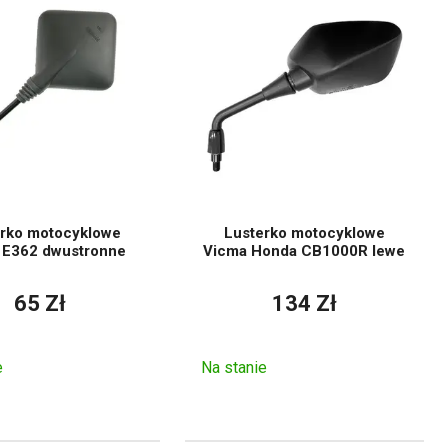
 co należy zwrócić uwagę
Konieczna jest kontrola
kompatybilności i kierunku
gwintu.
ależy wybrać właściwy rok
rodukcji i wersję motocykla.
rko motocyklowe
Lusterko motocyklowe
 E362 dwustronne
Vicma Honda CB1000R lewe
owierzchnia lusterka musi
ostać funkcjonalna podczas
65 Zł
134 Zł
jazdy.
leży sprawdzić mocowanie
e
Na stanie
zarówno lewej, jak i prawej
strony.