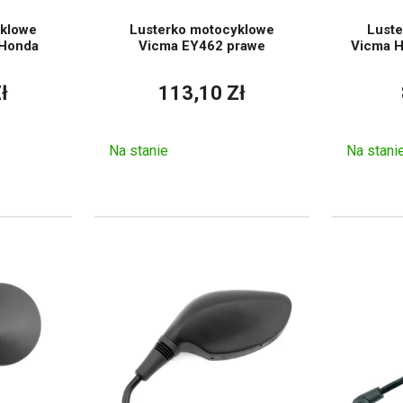
acji na drodze podczas
zmiany pasa ruchu i wyprzedzania.
yklowe
Lusterko motocyklowe
Luste
cy podczas jazdy w mieście, na autostradzie, a także poza za
 Honda
Vicma EY462 prawe
Vicma H
e
czenia pojazdu w martwym kącie lub podczas hamowania za mo
ł
113,10 Zł
 motocykla, zwłaszcza jeśli oryginalne lusterka są uszkodzone 
ląd motocykla, gdy lusterka pasują do kierownicy, owiewki i sty
Na stanie
Na stani
sterkami motocyklowymi
zależy od odpowiedniego rozmiaru
Lusterka muszą utrzymywać ustawioną pozycję nawet pr
s wibracji silnika. Ważne są również wymogi prawne dotycz
ący się w normalnym ruchu drogowym musi spełniać określone 
 uwzględnienie lusterek wraz z innymi elementami, takimi ja
jnego.
Dlaczego jest to ważne
Na co zwrócić 
wca musi mieć wystarczający przegląd
Wielkość powierzchni l
sytuacji za sobą.
regul