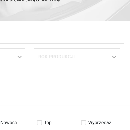
ednie lusterka wsteczne do
 każdego motocykla.
ROK PRODUKCJI
Nowość
Top
Wyprzedaż