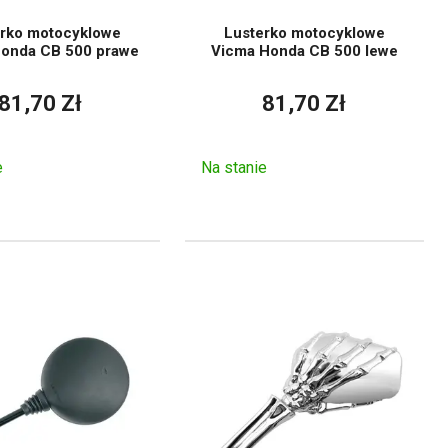
rko motocyklowe
Lusterko motocyklowe
budowaniami.
onda CB 500 prawe
Vicma Honda CB 500 lewe
tocyklem.
81,70 Zł
81,70 Zł
lub poluzowane.
lu motocykla.
e
Na stanie
, solidnego zamocowania i
zy większej prędkości, na
ące lusterek motocyklowych,
warunki techniczne. Dlatego
k
kierunkowskazy
, światła lub
uwagę przy wyborze
usterka, kształt i możliwość
acji kąta.