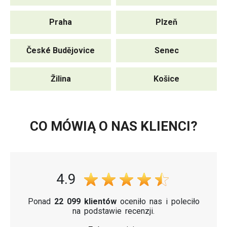
Praha
Plzeň
České Budějovice
Senec
Žilina
Košice
CO MÓWIĄ O NAS KLIENCI?
4.9
Ponad
22 099 klientów
oceniło nas i poleciło
na podstawie recenzji.