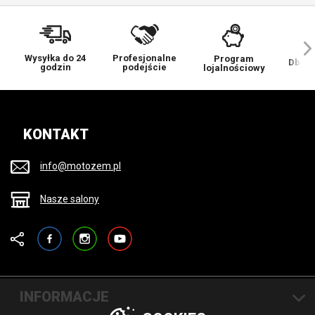
Wysyłka do 24
Profesjonalne
Program
Dbamy
godzin
podejście
lojalnościowy
KONTAKT
info@motozem.pl
Nasze salony
Facebook
Instagram
YouTube
INFORMACJE