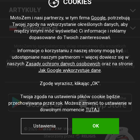
COOKIES
ARTYKUŁY
MotoZem i nasi partnerzy, w tym firma
Google
, potrzebują
Twojej zgody na wykorzystanie określonych danych, aby
Motozem.pl
między innymi móc wyświetlać Ci informacje i reklamy
dopasowane do Twoich zainteresowań.
MotoZem to specjalistyczny sklep internetowy dla wszystkich
Informacje o korzystaniu z naszej strony mogą być
motocyklistów poszukujących jakościowej odzieży na motocykl,
akcesoriów, części i dodatków od sprawdzonych marek, takich jak
udostępniane naszym partnerom – więcej dowiesz się w
Alpinestars, Revit, SHIMA czy NEXX. Oferujemy szeroki wybór towarów,
naszych
Zasady ochrony danych osobowych
oraz na stronie
szybką dostawę, fachowe porady i osobiste podejście do każdej jazdy
Jak Google wykorzystuje dane
.
i stylu.
Zgodę wyrazisz, klikając „OK”.
Twoja zgoda na ustawienia plików cookie będzie
przechowywana przez rok. Możesz zmienić to ustawienie w
dowolnym momencie
TUTAJ
.
Ustawienia
OK
© 2026
. Wszelkie prawa zastrzeżone.
Stworzony przez
.