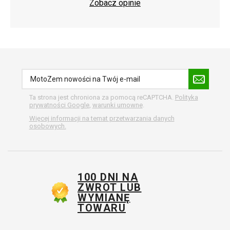
Zobacz opinie
Ta strona jest chroniona za pomocą reCAPTCHA.
Polityka
prywatności Google
,
warunki umowne
.
Więcej informacji na temat przetwarzania danych
osobowych.
100 DNI NA
ZWROT LUB
WYMIANĘ
TOWARU