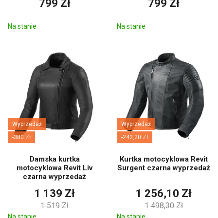
799 Zł
799 Zł
Na stanie
Na stanie
Wyprzedaż
Wyprzedaż
-380 Zł
-242,20 Zł
Damska kurtka
Kurtka motocyklowa Revit
motocyklowa Revit Liv
Surgent czarna wyprzedaż
czarna wyprzedaż
1 139 Zł
1 256,10 Zł
1 519 Zł
1 498,30 Zł
Na stanie
Na stanie