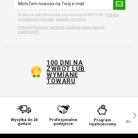
Ta strona jest chroniona za pomocą reCAPTCHA.
Polityka
prywatności Google
,
warunki umowne
.
Więcej informacji na temat przetwarzania danych
osobowych.
100 DNI NA
ZWROT LUB
WYMIANĘ
TOWARU
Wysyłka do 24
Profesjonalne
Program
Dbamy
godzin
podejście
lojalnościowy