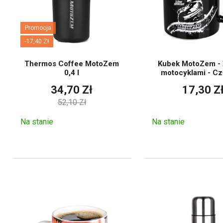
Promocja
-17,40 Zł
Thermos Coffee MotoZem
Kubek MotoZem - 
0,4 l
motocyklami - Cz
34,70 Zł
17,30 Z
52,10 Zł
Na stanie
Na stanie