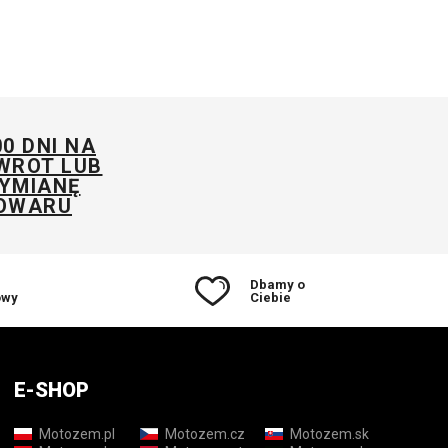
00 DNI NA
WROT LUB
YMIANĘ
OWARU
Dbamy o
owy
Ciebie
E-SHOP
Motozem.pl
Motozem.cz
Motozem.sk