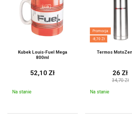
Promocja
-8,70 Zł
Kubek Louis-Fuel Mega
Termos MotoZem 
800ml
52,10 Zł
26 Zł
34,70 Zł
Na stanie
Na stanie