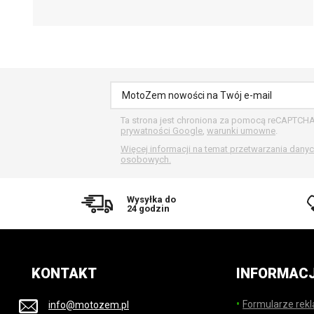
Ta strona jest chroniona za pomocą reCAPTCH
prywatności Google
,
warunki umowne
.
Więcej informacji na temat przetwarzania dany
osobowych.
Wysyłka do
24 godzin
KONTAKT
INFORMAC
Formularze rek
info@motozem.pl