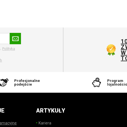
produkt jest wysokiej
jakości. Radziłbym jednak
zwrócić nieco większą
uwagę na sposób
pakowania produktów,
zwłaszcza że wiemy, jak
1
firmy kurierskie obchodzą
Z
A.
Polityka
W
się z przesyłkami.
T
Pudełko, w którym
ch
otrzymałem przesyłkę,
było dość pogniecione i
lekko uszkodzone.
Profesjonalne
Program
podejście
lojalności
JE
ARTYKUŁY
lamacyjne
Kariera