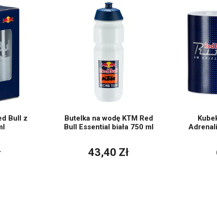
d Bull z
Butelka na wodę KTM Red
Kubek
ml
Bull Essential biała 750 ml
Adrenal
ł
43,40 Zł