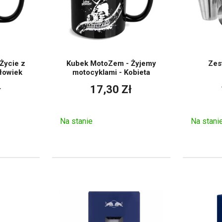
Życie z
Kubek MotoZem - Żyjemy
Zes
łowiek
motocyklami - Kobieta
ł
17,30 Zł
Na stanie
Na stani