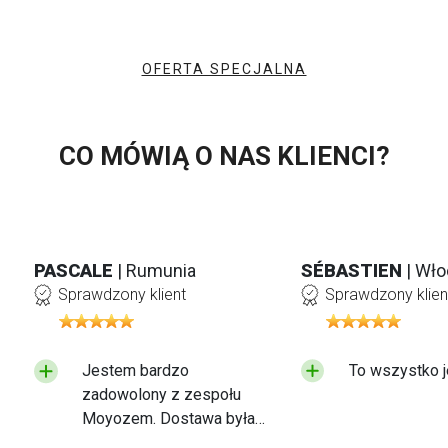
OFERTA SPECJALNA
CO MÓWIĄ O NAS KLIENCI?
PASCALE
| Rumunia
SÉBASTIEN
| Wł
Sprawdzony klient
Sprawdzony klien
Jestem bardzo
To wszystko j
zadowolony z zespołu
Moyozem. Dostawa była
szybka, a otrzymany