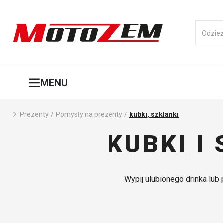
MENU
Prezenty
/
Pomysły na prezenty
/
kubki, szklanki
KUBKI I
Wypij ulubionego drinka lub