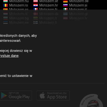
Motozem.hu
Motozem.at
Motozem.de
Motozem.ro
Motozem.hr
Motozem.si
Motozem.es
Motozem.fr
Motozem.it
Motozem.nl
Motozem.dk
Motozem.gr
Motozem.bg
Motozem.lt
Motozem.lv
Motozem.ee
Motozem.fi
określonych danych, aby
ainteresowań.
więcej dowiesz się w
ystuje dane
.
enić to ustawienie w