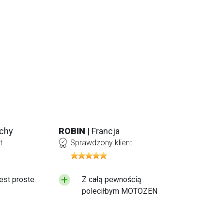
ochy
ROBIN
| Francja
t
Sprawdzony klient
est proste.
Z całą pewnością
poleciłbym MOTOZEN