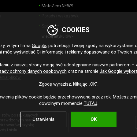
MotoZem NEWS
i
Porady i wskazówki
h
Sprzęt
COOKIES
więcej artykułów>
zy, w tym firma
Google
, potrzebują Twojej zgody na wykorzystanie 
i móc wyświetlać Ci informacje i reklamy dopasowane do Twoich z
,
taniu z naszej strony mogą być udostępniane naszym partnerom – 
sady ochrony danych osobowych
oraz na stronie
Jak Google wykorz
enia plików
Zgodę wyrazisz, klikając „OK”.
wienia plików cookie będzie przechowywana przez rok. Możesz zmi
dowolnym momencie
TUTAJ
.
klistów poszukujących
Ustawienia
OK
 sprawdzonych marek,
bór towarów, szybką
dy i stylu.