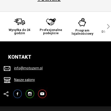
Wysyłka do 24
Profesjonalne
Program
Dbamy
godzin
podejście
lojalnościowy
KONTAKT
info@motozem.pl
Nasze salony
Facebook
Instagram
YouTube