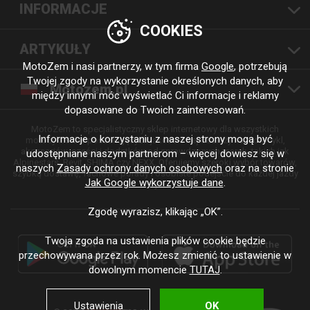
INFORMACJE
COOKIES
ARTYKUŁY
MotoZem i nasi partnerzy, w tym firma
Google
, potrzebują
Twojej zgody na wykorzystanie określonych danych, aby
Motozem.pl
między innymi móc wyświetlać Ci informacje i reklamy
dopasowane do Twoich zainteresowań.
MotoZem to specjalistyczny sklep internetowy dla wszystkich
Informacje o korzystaniu z naszej strony mogą być
motocyklistów poszukujących jakościowej odzieży na motocykl,
akcesoriów, części i dodatków od sprawdzonych marek, takich jak
udostępniane naszym partnerom – więcej dowiesz się w
Alpinestars, Revit, SHIMA czy NEXX. Oferujemy szeroki wybór towarów,
naszych
Zasady ochrony danych osobowych
oraz na stronie
szybką dostawę, fachowe porady i osobiste podejście do każdej jazdy
Jak Google wykorzystuje dane
.
i stylu.
Zgodę wyrazisz, klikając „OK”.
Twoja zgoda na ustawienia plików cookie będzie
przechowywana przez rok. Możesz zmienić to ustawienie w
dowolnym momencie
TUTAJ
.
Ustawienia
OK