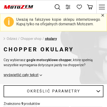
Uważaj na fałszywe kopie sklepu internetowego.
Kupuj tylko na oficjalnych domenach Motozem.
Odzież
/
Chopper shop
/
okulary
CHOPPER OKULARY
Czy wybierasz
gogle motocyklowe chopper
, które spełnią
wszystkie wymagania dotyczące jazdy na chopperze?
Jednocześnie zapewnią one ochronę oczu i mogą być używane
wyświetlić cały tekst
również do noszenia na co dzień? W takim razie zapoznaj się z
naszą ofertą gogli motocyklowych. Głównym celem gogli
motocyklowych jest ochrona przed żywiołami. Gogli
motocyklowych można używać głównie do
kasków
bez
OKREŚLIĆ PARAMETRY
pleksiglasu, ale także do krótszych przejażdżek lub spacerów po
mieście.
Znaleziono
9
produktów