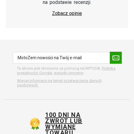
na podstawie recenzji.
Zobacz opinie
Ta strona jest chroniona za pomocą reCAPTCHA.
Polityka
prywatności Google
,
warunki umowne
.
Więcej informacji na temat przetwarzania danych
osobowych.
100 DNI NA
ZWROT LUB
WYMIANĘ
TOWARU