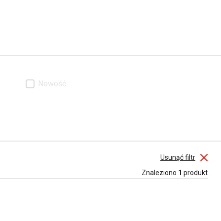
Nowość
Usunąć filtr
Znaleziono
1
produkt