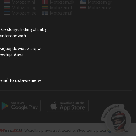
Motozem.nl
Motozem.dk
Motozem.gr
Motozem.bg
Motozem.lt
Motozem.lv
Motozem.ee
Motozem.fi
określonych danych, aby
ainteresowań.
więcej dowiesz się w
ystuje dane
.
enić to ustawienie w
. Wszelkie prawa zastrzeżone. Stworzony przez
.