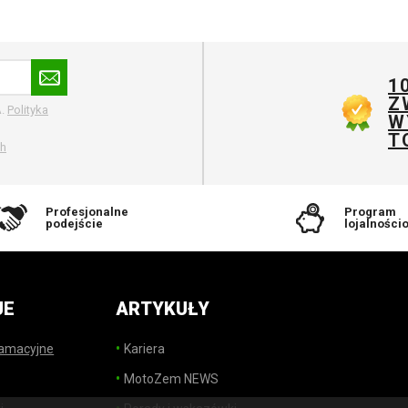
1
Z
A.
Polityka
W
T
ch
Profesjonalne
Program
podejście
lojalności
JE
ARTYKUŁY
lamacyjne
Kariera
MotoZem NEWS