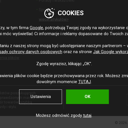
i
Porady i wskazówki
h
Sprzęt
COOKIES
więcej artykułów>
zy, w tym firma
Google
, potrzebują Twojej zgody na wykorzystanie 
i móc wyświetlać Ci informacje i reklamy dopasowane do Twoich z
,
taniu z naszej strony mogą być udostępniane naszym partnerom – 
sady ochrony danych osobowych
oraz na stronie
Jak Google wykorz
enia plików
Zgodę wyrazisz, klikając „OK”.
wienia plików cookie będzie przechowywana przez rok. Możesz zmi
dowolnym momencie
TUTAJ
.
klistów poszukujących
Ustawienia
OK
 sprawdzonych marek,
bór towarów, szybką
dy i stylu.
Możesz odmówić zgody
tutaj
.
© 2026