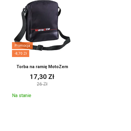
Promocja
-8,70 Zł
Torba na ramię MotoZem
17,30 Zł
26 Zł
Na stanie