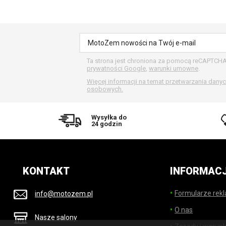
Ta strona jest chroniona za pomocą reCAPTCH
prywatności Google
,
warunki umowne
.
Więcej informacji na temat przetwarzania dany
osobowych.
Wysyłka do
24 godzin
KONTAKT
INFORMAC
Formularze rek
info@motozem.pl
O nas
Nasze salony