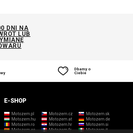
zwrócić nieco większą
uwagę na sposób
pakowania produktów,
zwłaszcza że wiemy, jak
00 DNI NA
firmy kurierskie obchodzą
WROT LUB
YMIANĘ
się z przesyłkami.
OWARU
Pudełko, w którym
otrzymałem przesyłkę,
było dość pogniecione i
lekko uszkodzone.
Dbamy o
owy
Ciebie
E-SHOP
Motozem.pl
Motozem.cz
Motozem.sk
Motozem.hu
Motozem.at
Motozem.de
Motozem.ro
Motozem.hr
Motozem.si
Motozem.es
Motozem.fr
Motozem.it