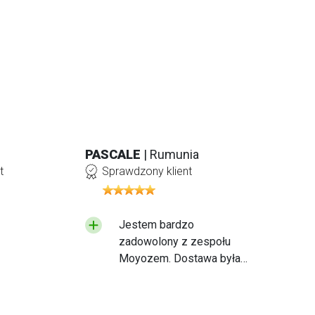
PASCALE
| Rumunia
t
Sprawdzony klient
Jestem bardzo
zadowolony z zespołu
Moyozem. Dostawa była
szybka, a otrzymany
produkt jest wysokiej
jakości. Radziłbym jednak